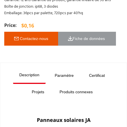
Garantie: 12 ans Garantie du produit, garantie linéaire de 30 ans
Boîte de jonction: ip68, 3 diodes
Emballage: 36pcs par palette, 720pcs par 40'hq
$
0,16
 Contactez-nous
Fiche de données 
Description
Paramètre
Certificat
Projets
Produits connexes
Panneaux solaires JA