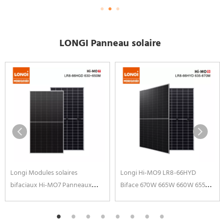
LONGI Panneau solaire
Longi Modules solaires
Longi Hi-MO9 LR8-66HYD
bifaciaux Hi-MO7 Panneaux
Biface 670W 665W 660W 655W
Solaires 630 W 635 W 640 W
650W 645W 640W Double
645 W 650 W Modules PV haute
Verre Panneaux Solaires