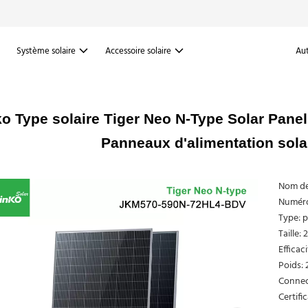
Système solaire
Accessoire solaire
Aut
ko Type solaire Tiger Neo N-Type Solar P
Panneaux d'alimentation sola
Nom de 
Numéro
Type: p
Taille:
Efficac
Poids: 
Connec
Certifi