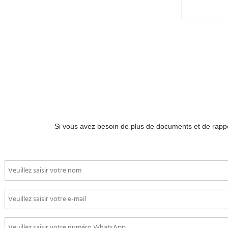
L
ap
da
li
Au MORE
IS
C'est pour
Id
Chaque p
LONGI
Si vous avez besoin de plus de documents et de rappor
C
LR8-66HG
$
0.18
$
0
Pe
Ch
Mark a