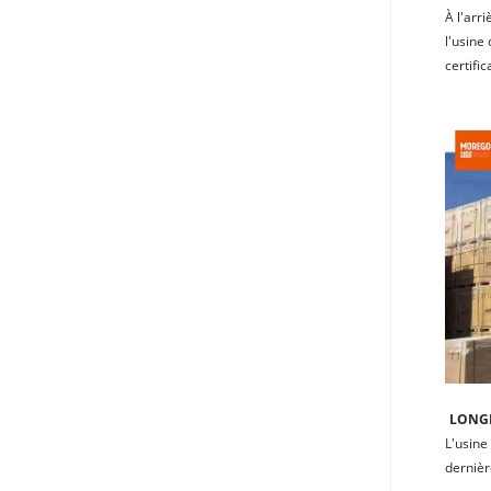
À l'arr
l'usine
certifi
LONGI
L'usine
dernièr