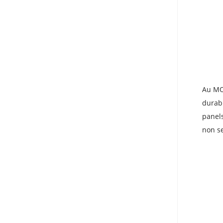
Au MOR
durabl
panels
non se