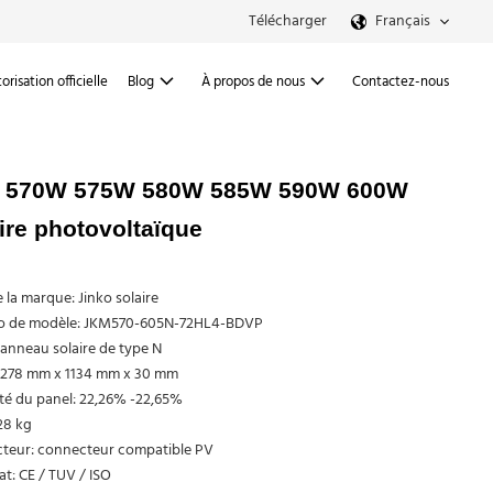
Télécharger
Français
orisation officielle
Blog
À propos de nous
Contactez-nous
anel 570W 575W 580W 585W 590W 600W
ire photovoltaïque
la marque: Jinko solaire
 de modèle: JKM570-605N-72HL4-BDVP
anneau solaire de type N
 2278 mm x 1134 mm x 30 mm
ité du panel: 22,26% -22,65%
28 kg
teur: connecteur compatible PV
cat: CE / TUV / ISO