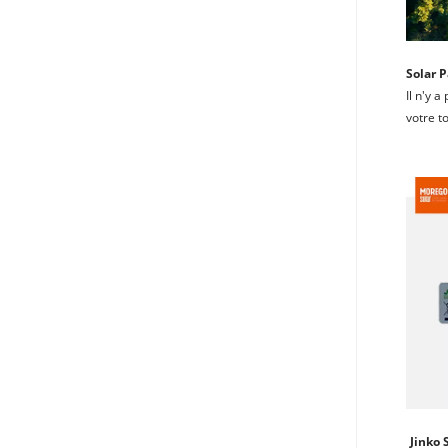
Solar P
Il n'y a
votre to
Jinko 