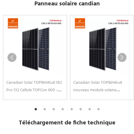
Panneau solaire candian
Canadian Solar TOPBiHiKu6 182
Canadian Solar TOPBiHiKu6
Pro 132 Cellule TOPCon 600 -
nouveau module solaire
630 W Module solaire de type N
TOPCon de type N haute
620w 625w 615W 640w 635W
puissance 182 Pro 132 cellules
Double verre Panneaux Solaires
660w 650w 645W 640w 635W
Double verre Panneaux Solaires
Téléchargement de fiche technique