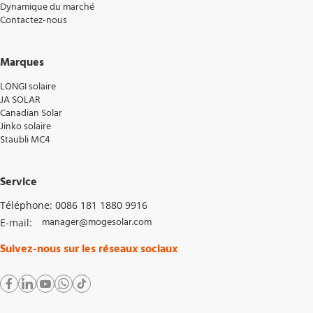
énergétique élevée et une durabilité. 
Dynamique du marché
Tension à la 
Contactez-nous
puissance 
17.24v
17.45v
maximale
Q: Quelles applications sont Morego 225W solar panels 
les mieux adaptées?
Marques
 R: Ces panneaux sont parfaits pour le camping en VR, les 
pompes à eau, la charge de batterie et d'autres 
LONGI solaire
applications extérieures 
JA SOLAR
Courant 
Canadian Solar
13.20A
13.06a
maximum
Jinko solaire
Staubli MC4
Service
Courant 
21,6%
22,1%
maximum
Téléphone: 0086 181 1880 9916
manager@mogesolar.com
E-mail: 
Suivez-nous sur les réseaux sociaux
Paramètres mécaniques 