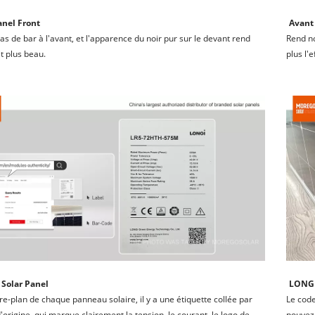
anel Front
Avant 
 pas de bar à l'avant, et l'apparence du noir pur sur le devant rend 
Rend no
it plus beau.
plus l'
Solar Panel
LONGI
ère-plan de chaque panneau solaire, il y a une étiquette collée par 
Le code
d'origine, qui marque clairement la tension, le courant, le logo de 
pouvez 