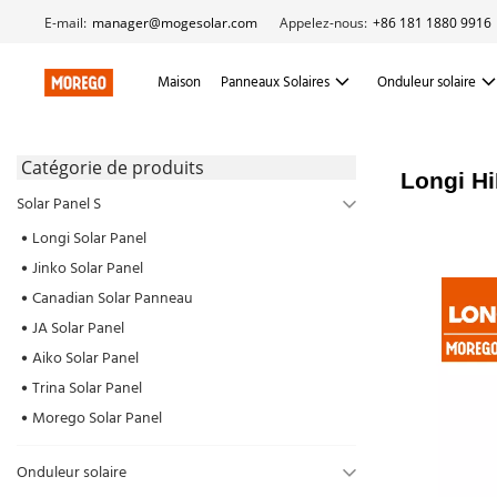
E-mail:
manager@mogesolar.com
Appelez-nous:
+86 181 1880 9916
Maison
Panneaux Solaires
Onduleur solaire
 Catégorie de produits 
Longi H
Solar Panel S
Longi Solar Panel
Jinko Solar Panel
Canadian Solar Panneau
JA Solar Panel
Aiko Solar Panel
Trina Solar Panel
Morego Solar Panel
Onduleur solaire