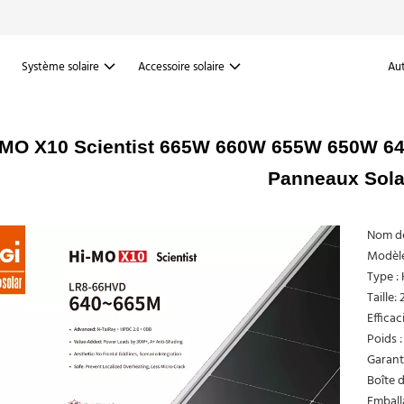
Système solaire
Accessoire solaire
Aut
iMO X10 Scientist 665W 660W 655W 650W 6
Panneaux Sola
Nom de
Modèl
Type :
Taille
Effica
Poids :
Garanti
Boîte d
Emball