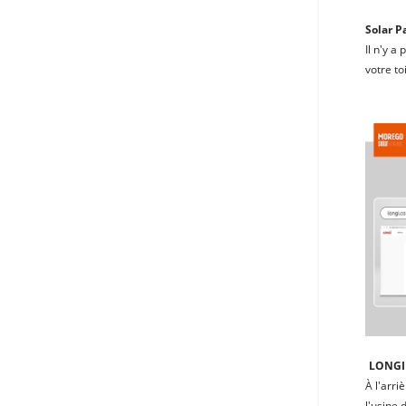
Solar P
Il n'y a
votre to
LONGI 
À l'arri
l'usine 