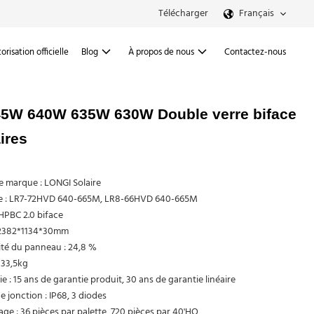
Télécharger
Français
orisation officielle
Blog
À propos de nous
Contactez-nous
45W 640W 635W 630W Double verre biface
ires
 marque : LONGI Solaire
e : LR7-72HVD 640-665M, LR8-66HVD 640-665M
 HPBC 2.0 biface
: 2382*1134*30mm
cité du panneau : 24,8 %
 33,5kg
e : 15 ans de garantie produit, 30 ans de garantie linéaire
e jonction : IP68, 3 diodes
age : 36 pièces par palette, 720 pièces par 40'HQ