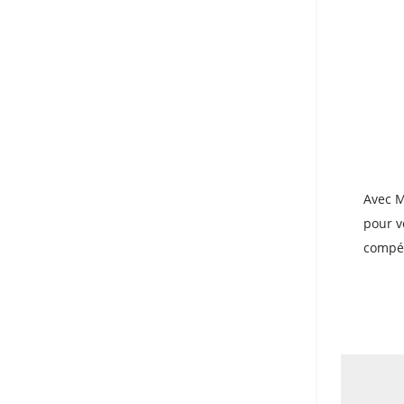
Avec M
pour v
compét