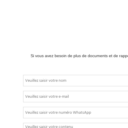
Le 
dura
amél
ce q
perf
l'ex
Comprenant
Si vous avez besoin de plus de documents et de rappor
investisse
Ca
entrer dan
Ch
Pe
$
0,18
$
0
Mark a 